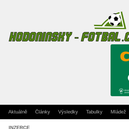
Skip to content
Aktuálně
Články
Výsledky
Tabulky
Mládež
INZERCE