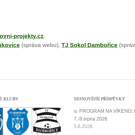
vni-projekty.cz
.
nkovice
(správa webu),
TJ Sokol Dambořice
(sprá
É KLUBY
NEJNOVĚJŠÍ PŘÍSPĚVKY
PROGRAM NA VÍKEND: H
7.-9.srpna 2026
5.8.2026