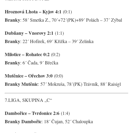
Hroznová Lhota – Kyjov 4:1
(0:1)
Branky
: 58´ Smetka Z., 70´+72´(PK)+89´ Polách – 37´ Zýbal
Dubňany – Vnorovy 2:1
(1:1)
Branky
: 22´ Hofírek, 69´ Křižka – 39´ Zelinka
Milotice – Rohatec 0:2
(0:2)
Branky
: 6´ Čada, 9´ Břečka
Mutěnice – Ořechov 3:0
(0:0)
Branky Mutěnic
: 57´ Mokruša, 78´(PK) Trávník, 88´ Raisigl
7.LIGA, SKUPINA „C“
Dambořice – Tvrdonice 2:6
(1:4)
Branky
Dambořic
: 18´ Čujan, 52´ Chaloupka