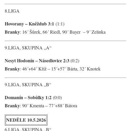
8.LIGA
Hovorany – Kněždub 3:1
(1:1)
Branky
: 16´ Šůrek, 66´ Riedl, 90´ Bayer – 9´ Zelinka
9.LIGA, SKUPINA „A“
Nesyt Hodonín – Násedlovice 2:3
(0:2)
Branky
: 46´+64´ Kříž – 15´+57´ Bárta, 32´ Knotek
9.LIGA, SKUPINA „B“
Domanín – Sobůlky 1:2
(0:0)
Branky
: 90´ Kmenta – 77´+88´ Bátora
NEDĚLE 10.5.2026
6.LIGA, SKUPINA „B“