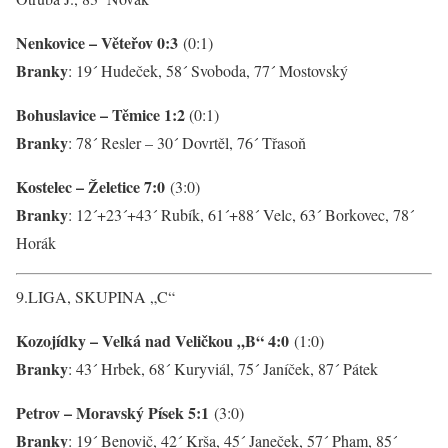
Nenkovice – Věteřov 0:3
(0:1)
Branky
: 19´ Hudeček, 58´ Svoboda, 77´ Mostovský
Bohuslavice – Těmice 1:2
(0:1)
Branky
: 78´ Resler – 30´ Dovrtěl, 76´ Třasoň
Kostelec – Želetice 7:0
(3:0)
Branky
: 12´+23´+43´ Rubík, 61´+88´ Velc, 63´ Borkovec, 78´
Horák
9.LIGA, SKUPINA „C“
Kozojídky – Velká nad Veličkou „B“ 4:0
(1:0)
Branky
: 43´ Hrbek, 68´ Kuryviál, 75´ Janíček, 87´ Pátek
Petrov – Moravský Písek 5:1
(3:0)
Branky
: 19´ Benovič, 42´ Krša, 45´ Janeček, 57´ Pham, 85´