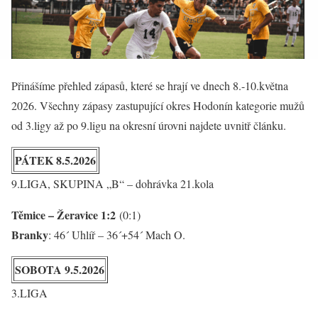
Přinášíme přehled zápasů, které se hrají ve dnech 8.-10.května
2026. Všechny zápasy zastupující okres Hodonín kategorie mužů
od 3.ligy až po 9.ligu na okresní úrovni najdete uvnitř článku.
PÁTEK 8.5.2026
9.LIGA, SKUPINA „B“ – dohrávka 21.kola
Těmice – Žeravice 1:2
(0:1)
Branky
: 46´ Uhlíř – 36´+54´ Mach O.
SOBOTA 9.5.2026
3.LIGA