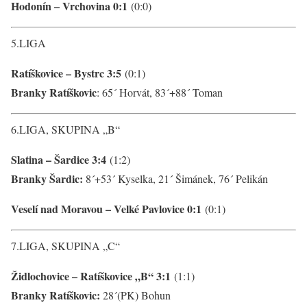
Hodonín – Vrchovina 0:1
(0:0)
5.LIGA
Ratíškovice – Bystrc 3:5
(0:1)
Branky Ratíškovic
: 65´ Horvát, 83´+88´ Toman
6.LIGA, SKUPINA „B“
Slatina – Šardice 3:4
(1:2)
Branky Šardic:
8´+53´ Kyselka, 21´ Šimánek, 76´ Pelikán
Veselí nad Moravou – Velké Pavlovice 0:1
(0:1)
7.LIGA, SKUPINA „C“
Židlochovice – Ratíškovice „B“ 3:1
(1:1)
Branky Ratíškovic:
28´(PK) Bohun