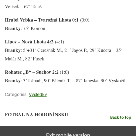
Velísek – 67´ Talaš
Hrubá Vrbka – Tvarožná Lhota 0:1
(0:0)
Branky
: 75´ Komoň
Lipov – Nová Lhota 4:2
(4:1)
Branky
: 5´+31´ Čerešňák M., 21´ Jagoš P., 29´ Kučera – 35´
Malár M., 82´ Fusek
Rohatec „B“ – Suchov 2:2
(1:0)
Branky
: 3´ Lábadi, 90´ Páleník T. – 87´ Janeska, 90´ Vyskočil
Categories:
Výsledky
FOTBAL NA HODONÍNSKU
Back to top
Exit mobile version