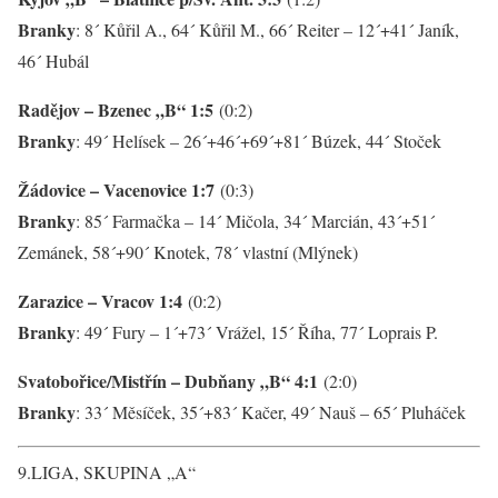
Branky
: 8´ Kůřil A., 64´ Kůřil M., 66´ Reiter – 12´+41´ Janík,
46´ Hubál
Radějov – Bzenec „B“ 1:5
(0:2)
Branky
: 49´ Helísek – 26´+46´+69´+81´ Búzek, 44´ Stoček
Žádovice – Vacenovice 1:7
(0:3)
Branky
: 85´ Farmačka – 14´ Mičola, 34´ Marcián, 43´+51´
Zemánek, 58´+90´ Knotek, 78´ vlastní (Mlýnek)
Zarazice – Vracov 1:4
(0:2)
Branky
: 49´ Fury – 1´+73´ Vrážel, 15´ Říha, 77´ Loprais P.
Svatobořice/Mistřín – Dubňany „B“ 4:1
(2:0)
Branky
: 33´ Měsíček, 35´+83´ Kačer, 49´ Nauš – 65´ Pluháček
9.LIGA, SKUPINA „A“