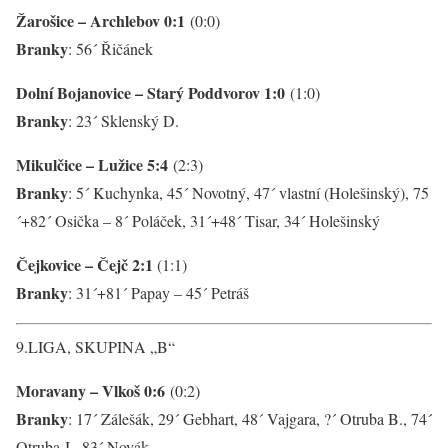
Žarošice – Archlebov 0:1
(0:0)
Branky
: 56´ Řičánek
Dolní Bojanovice – Starý Poddvorov 1:0
(1:0)
Branky
: 23´ Sklenský D.
Mikulčice – Lužice 5:4
(2:3)
Branky
: 5´ Kuchynka, 45´ Novotný, 47´ vlastní (Holešinský), 75
´+82´ Osička – 8´ Poláček, 31´+48´ Tisar, 34´ Holešinský
Čejkovice – Čejč 2:1
(1:1)
Branky
: 31´+81´ Papay – 45´ Petráš
9.LIGA, SKUPINA „B“
Moravany – Vlkoš 0:6
(0:2)
Branky
: 17´ Zálešák, 29´ Gebhart, 48´ Vajgara, ?´ Otruba B., 74´
Otruba J., 83´ Novák