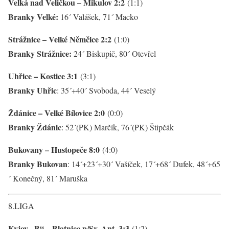
Velká nad Veličkou – Mikulov 2:2
(1:1)
Branky Velké:
16´ Valášek, 71´ Macko
Strážnice – Velké Němčice 2:2
(1:0)
Branky Strážnice:
24´ Biskupič, 80´ Otevřel
Uhřice – Kostice 3:1
(3:1)
Branky
Uhřic
: 35´+40´ Svoboda, 44´ Veselý
Ždánice – Velké Bílovice 2:0
(0:0)
Branky
Ždánic
: 52´(PK) Marčík, 76´(PK) Štipčák
Bukovany – Hustopeče 8:0
(4:0)
Branky
Bukovan
: 14´+23´+30´ Vašíček, 17´+68´ Dufek, 48´+65
´ Konečný, 81´ Maruška
8.LIGA
Kyjov „B“ – Blatnice p/Sv. Ant. 3:3
(1:2)