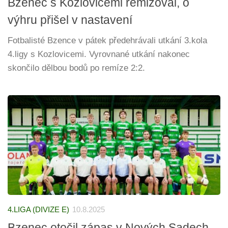
Bzenec s Kozlovicemi remizoval, o
výhru přišel v nastavení
Fotbalisté Bzence v pátek předehrávali utkání 3.kola
4.ligy s Kozlovicemi. Vyrovnané utkání nakonec
skončilo dělbou bodů po remíze 2:2.
4.LIGA (DIVIZE E)
10.8.2025
Bzenec otočil zápas v Nových Sadech