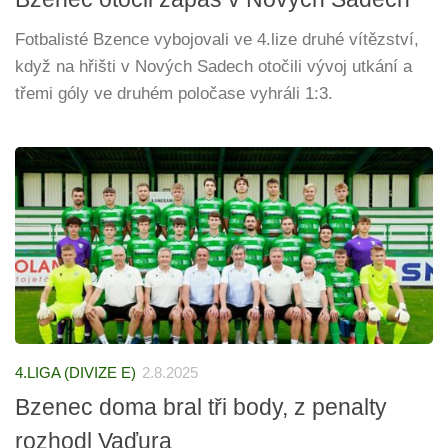
Fotbalisté Bzence vybojovali ve 4.lize druhé vítězství,
když na hřišti v Nových Sadech otočili vývoj utkání a
třemi góly ve druhém poločase vyhráli 1:3.
4.LIGA (DIVIZE E)
2.8.2025
Bzenec doma bral tři body, z penalty
rozhodl Vaďura