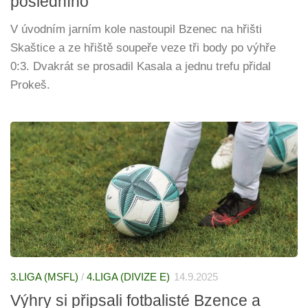
posledního
V úvodním jarním kole nastoupil Bzenec na hřišti
Skaštice a ze hřiště soupeře veze tři body po výhře
0:3. Dvakrát se prosadil Kasala a jednu trefu přidal
Prokeš.
3.LIGA (MSFL)
/
4.LIGA (DIVIZE E)
14.9.2025
Výhry si připsali fotbalisté Bzence a