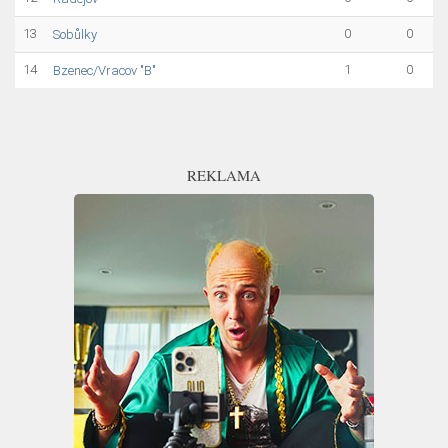
13
0
0
Sobůlky
14
1
0
Bzenec/Vracov "B"
REKLAMA