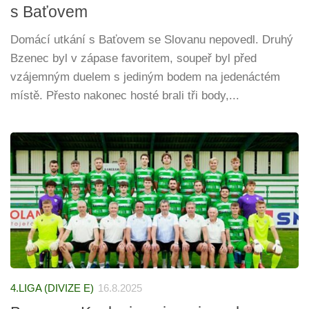
s Baťovem
Domácí utkání s Baťovem se Slovanu nepovedl. Druhý
Bzenec byl v zápase favoritem, soupeř byl před
vzájemným duelem s jediným bodem na jedenáctém
místě. Přesto nakonec hosté brali tři body,...
4.LIGA (DIVIZE E)
16.8.2025