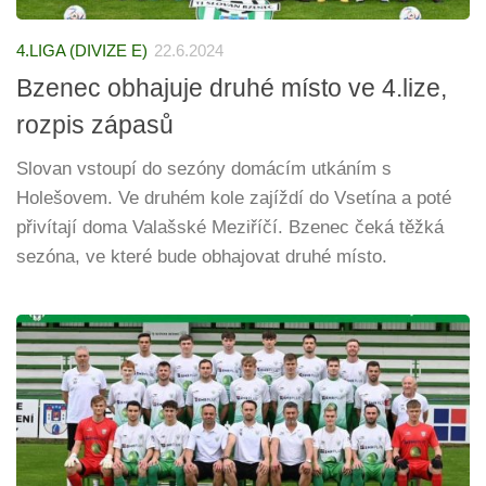
4.LIGA (DIVIZE E)
22.6.2024
Bzenec obhajuje druhé místo ve 4.lize,
rozpis zápasů
Slovan vstoupí do sezóny domácím utkáním s
Holešovem. Ve druhém kole zajíždí do Vsetína a poté
přivítají doma Valašské Meziříčí. Bzenec čeká těžká
sezóna, ve které bude obhajovat druhé místo.