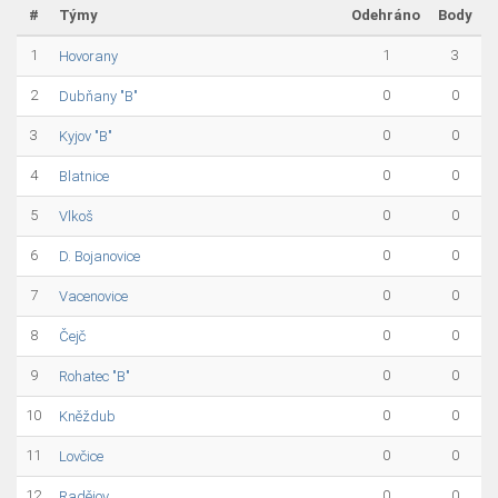
#
Týmy
Odehráno
Body
1
1
3
Hovorany
2
0
0
Dubňany "B"
3
0
0
Kyjov "B"
4
0
0
Blatnice
5
0
0
Vlkoš
6
0
0
D. Bojanovice
7
0
0
Vacenovice
8
0
0
Čejč
9
0
0
Rohatec "B"
10
0
0
Kněždub
11
0
0
Lovčice
12
0
0
Radějov