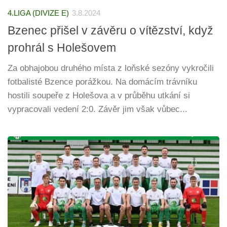
4.LIGA (DIVIZE E)
3.8.2024
Bzenec přišel v závěru o vítězství, když
prohrál s Holešovem
Za obhajobou druhého místa z loňské sezóny vykročili
fotbalisté Bzence porážkou. Na domácím trávníku
hostili soupeře z Holešova a v průběhu utkání si
vypracovali vedení 2:0. Závěr jim však vůbec...