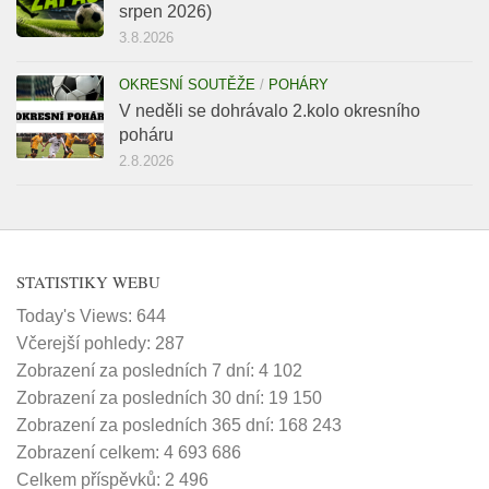
srpen 2026)
3.8.2026
OKRESNÍ SOUTĚŽE
/
POHÁRY
V neděli se dohrávalo 2.kolo okresního
poháru
2.8.2026
STATISTIKY WEBU
Today's Views:
644
Včerejší pohledy:
287
Zobrazení za posledních 7 dní:
4 102
Zobrazení za posledních 30 dní:
19 150
Zobrazení za posledních 365 dní:
168 243
Zobrazení celkem:
4 693 686
Celkem příspěvků:
2 496