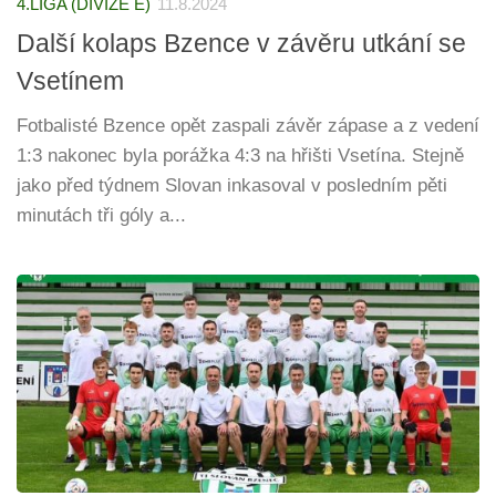
4.LIGA (DIVIZE E)
11.8.2024
Další kolaps Bzence v závěru utkání se
Vsetínem
Fotbalisté Bzence opět zaspali závěr zápase a z vedení
1:3 nakonec byla porážka 4:3 na hřišti Vsetína. Stejně
jako před týdnem Slovan inkasoval v posledním pěti
minutách tři góly a...