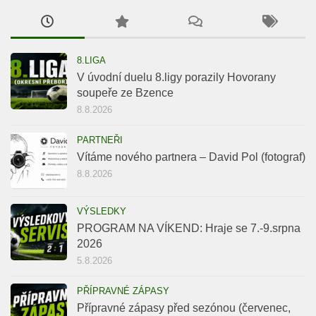
8.LIGA
V úvodní duelu 8.ligy porazily Hovorany
soupeře ze Bzence
8.8.2026
PARTNEŘI
Vítáme nového partnera – David Pol (fotograf)
8.8.2026
VÝSLEDKY
PROGRAM NA VÍKEND: Hraje se 7.-9.srpna
2026
5.8.2026
PŘÍPRAVNÉ ZÁPASY
Přípravné zápasy před sezónou (červenec,