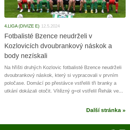
4.LIGA (DIVIZE E)
12.5.2024
Fotbalisté Bzence neudrželi v
Kozlovicích dvoubrankový náskok a
body nezískali
Na hřišti druhých Kozlovic fotbalisté Bzence neudrželi
dvoubrankový náskok, který si vypracovali v prvním
poločase. Domácí po přestávce vstřelili tři branky a
utkání dokázali otočit. Vítězný g=ol vstřelil Řehák ve...
Další stránka »