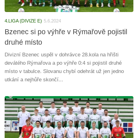
4.LIGA (DIVIZE E)
5.6.2024
Bzenec si po výhře v Rýmařově pojistil
druhé místo
Divizní Bzenec uspěl v dohrávce 28.kola na hřišti
devátého Rýmařova a po výhře 0:4 si pojistil druhé
místo v tabulce. Slovanu chybí odehrát už jen jedno
utkání a nejhůře skončí...