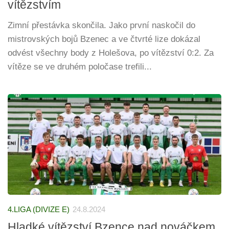
vítězstvím
Zimní přestávka skončila. Jako první naskočil do
mistrovských bojů Bzenec a ve čtvrté lize dokázal
odvést všechny body z Holešova, po vítězství 0:2. Za
vítěze se ve druhém poločase trefili...
4.LIGA (DIVIZE E)
24.8.2024
Hladké vítězství Bzence nad nováčkem